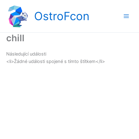
Přeskočit
na
OstroFcon
obsah
chill
Následující události
<li>Žádné události spojené s tímto štítkem</li>